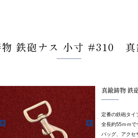
物 鉄砲ナス 小寸 #310 
真鍮鋳物 鉄砲
定番の鉄砲タイ
全長約55ｍｍで
バッグ、アクセ