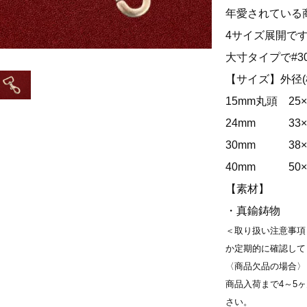
年愛されている
4サイズ展開で
大寸タイプで#
【サイズ】外径(
15mm丸頭 25×
24mm 33×5
30mm 38×5
40mm 50×5
【素材】
・真鍮鋳物
＜取り扱い注意事項
か定期的に確認して
〈商品欠品の場合〉
商品入荷まで4～5
さい。