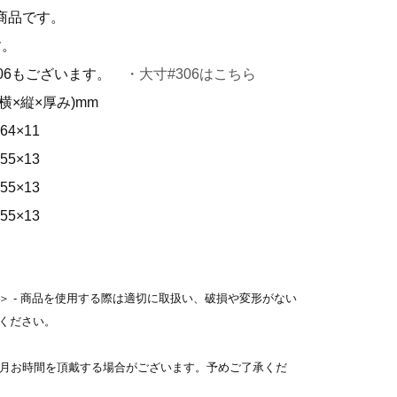
商品です。
す。
306もございます。
・大寸#306はこちら
横×縦×厚み)mm
64×11
5×13
5×13
5×13
＞ - 商品を使用する際は適切に取扱い、破損や変形がない
ください。
ヶ月お時間を頂戴する場合がございます。予めご了承くだ