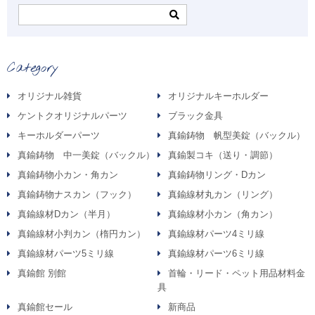
Category
オリジナル雑貨
オリジナルキーホルダー
ケントクオリジナルパーツ
ブラック金具
キーホルダーパーツ
真鍮鋳物 帆型美錠（バックル）
真鍮鋳物 中一美錠（バックル）
真鍮製コキ（送り・調節）
真鍮鋳物小カン・角カン
真鍮鋳物リング・Dカン
真鍮鋳物ナスカン（フック）
真鍮線材丸カン（リング）
真鍮線材Dカン（半月）
真鍮線材小カン（角カン）
真鍮線材小判カン（楕円カン）
真鍮線材パーツ4ミリ線
真鍮線材パーツ5ミリ線
真鍮線材パーツ6ミリ線
真鍮館 別館
首輪・リード・ペット用品材料金
具
真鍮館セール
新商品