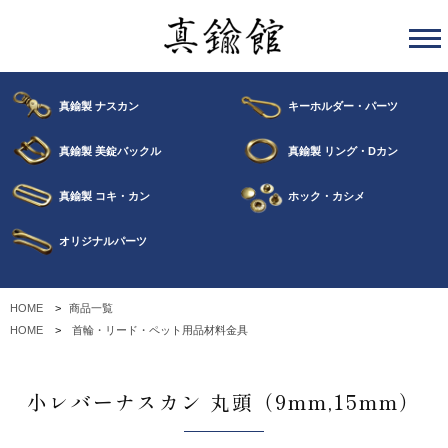
真鍮製 ナスカン
キーホルダー・パーツ
真鍮製 美錠バックル
真鍮製 リング・Dカン
真鍮製 コキ・カン
ホック・カシメ
オリジナルパーツ
HOME
商品一覧
HOME
首輪・リード・ペット用品材料金具
小レバーナスカン 丸頭（9mm,15mm）