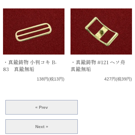
・真鍮鋳物 小判コキ B-
・真鍮鋳物 #121 ヘソ舟
83 真鍮無垢
真鍮無垢
138円(税13円)
427円(税39円)
« Prev
Next »