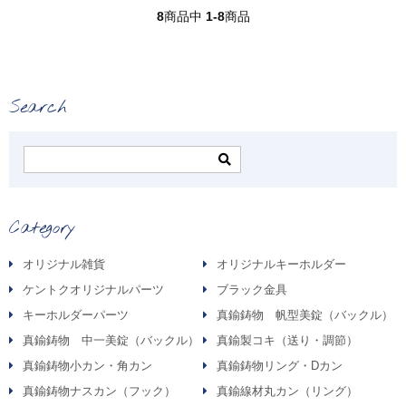
8
商品中
1-8
商品
Search
Category
オリジナル雑貨
オリジナルキーホルダー
ケントクオリジナルパーツ
ブラック金具
キーホルダーパーツ
真鍮鋳物 帆型美錠（バックル）
真鍮鋳物 中一美錠（バックル）
真鍮製コキ（送り・調節）
真鍮鋳物小カン・角カン
真鍮鋳物リング・Dカン
真鍮鋳物ナスカン（フック）
真鍮線材丸カン（リング）