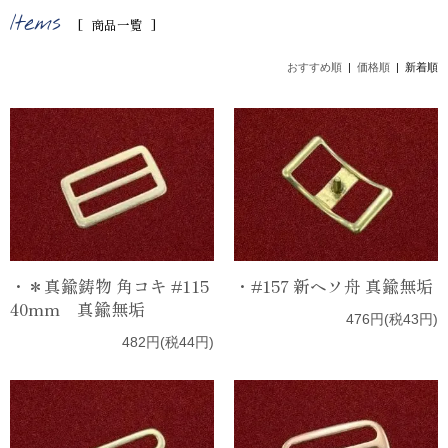
商品一覧
おすすめ順
|
価格順
| 新着順
・＊真鍮鋳物 角コキ #115
・#157 新ヘソ舟 真鍮無垢
40mm 真鍮無垢
476円(税43円)
482円(税44円)