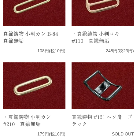
真鍮鋳物 小判カン B-84
・真鍮鋳物 小判コキ
真鍮無垢
#110 真鍮無垢
108円(税10円)
248円(税23円)
・真鍮鋳物 小判カン
真鍮鋳物 #121 ヘソ舟 ブ
#210 真鍮無垢
ラック
179円(税16円)
SOLD OUT