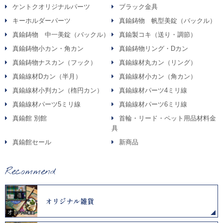
ケントクオリジナルパーツ
ブラック金具
キーホルダーパーツ
真鍮鋳物 帆型美錠（バックル）
真鍮鋳物 中一美錠（バックル）
真鍮製コキ（送り・調節）
真鍮鋳物小カン・角カン
真鍮鋳物リング・Dカン
真鍮鋳物ナスカン（フック）
真鍮線材丸カン（リング）
真鍮線材Dカン（半月）
真鍮線材小カン（角カン）
真鍮線材小判カン（楕円カン）
真鍮線材パーツ4ミリ線
真鍮線材パーツ5ミリ線
真鍮線材パーツ6ミリ線
真鍮館 別館
首輪・リード・ペット用品材料金
具
真鍮館セール
新商品
Recommend
オリジナル雑貨