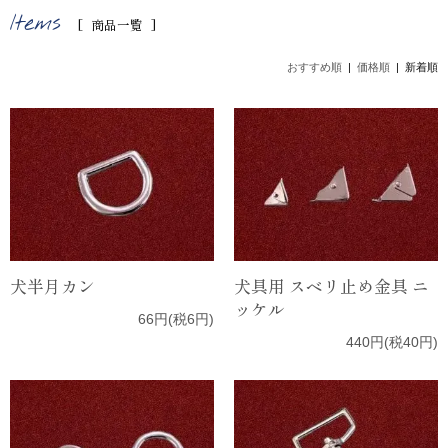
商品一覧
おすすめ順
|
価格順
| 新着順
犬半月カン
犬具用 スベリ止め金具 ニ
ッケル
66円(税6円)
440円(税40円)