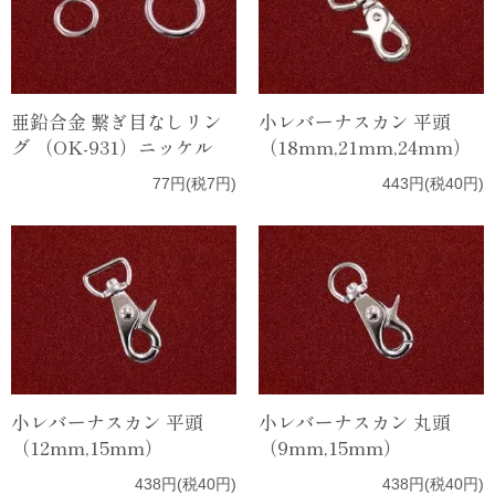
亜鉛合金 繋ぎ目なしリン
小レバーナスカン 平頭
グ （OK-931）ニッケル
（18mm,21mm,24mm）
77円(税7円)
443円(税40円)
小レバーナスカン 平頭
小レバーナスカン 丸頭
（12mm,15mm）
（9mm,15mm）
438円(税40円)
438円(税40円)